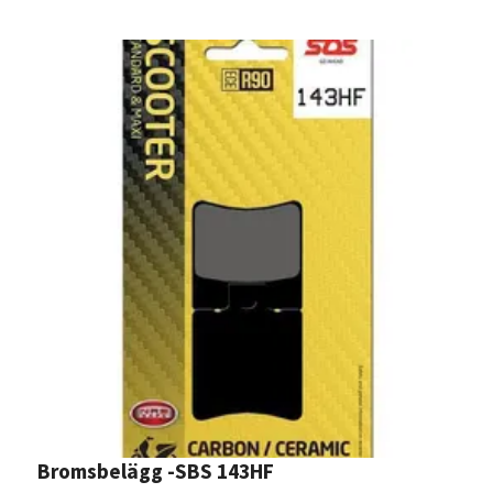
Bromsbelägg -SBS 143HF
B