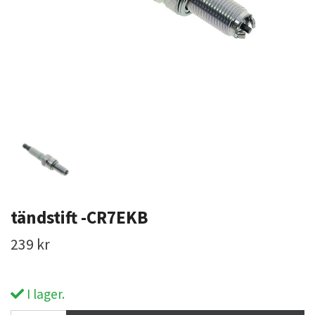
tändstift -CR7EKB
239 kr
I lager.