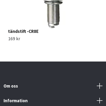
tändstift -CR8E
t
169 kr
1
Om oss
Information