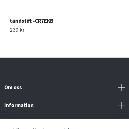
tändstift -CR7EKB
t
239 kr
1
Om oss
Information
Här finns vi!