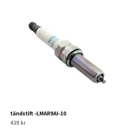
tändstift -LMAR9AI-10
t
439 kr
5