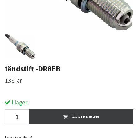
tändstift -DR8EB
139 kr
I lager.
LÄGG I KORGEN
Lagersaldo:
4