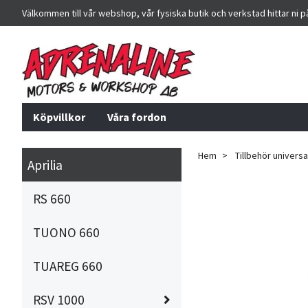
Välkommen till vår webshop, vår fysiska butik och verkstad hittar ni 
Köpvillkor
Våra fordon
Hem
Tillbehör universa
Aprilia
RS 660
TUONO 660
TUAREG 660
RSV 1000