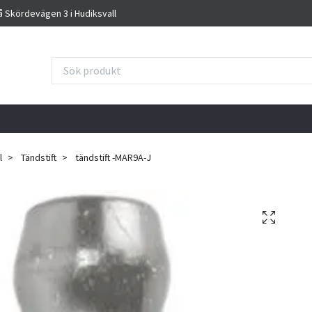
på Skördevägen 3 i Hudiksvall
l
Tändstift
tändstift -MAR9A-J