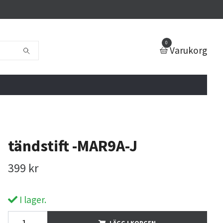
0
Varukorg
tändstift -MAR9A-J
399 kr
I lager.
LÄGG I KORGEN