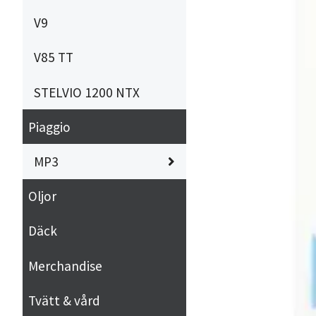
V9
V85 TT
STELVIO 1200 NTX
Piaggio
MP3
Oljor
Däck
Merchandise
Tvätt & vård