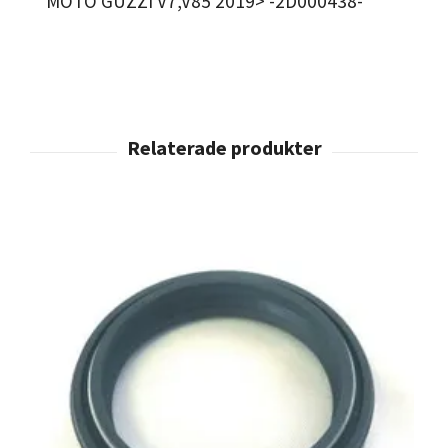
MOTO GUZZI V7,V85 2019> -2D000438-