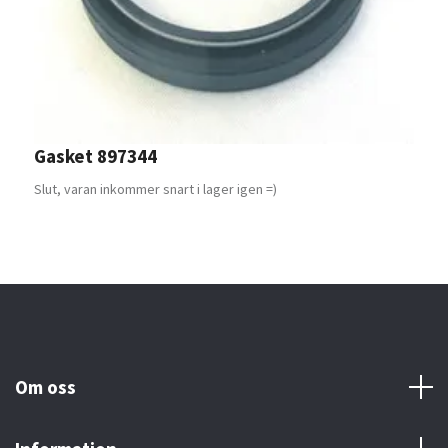
Gasket 897344
S
8
Slut, varan inkommer snart i lager igen =)
Om oss