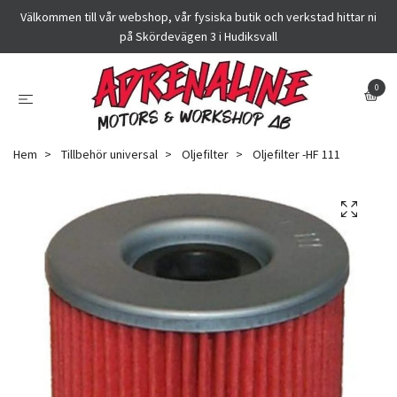
Välkommen till vår webshop, vår fysiska butik och verkstad hittar ni
på Skördevägen 3 i Hudiksvall
0
Hem
Tillbehör universal
Oljefilter
Oljefilter -HF 111