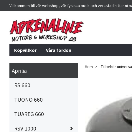
Välkommen till vår webshop, vår fysiska butik och verkstad hittar ni 
Köpvillkor
Våra fordon
Hem
Tillbehör universa
Aprilia
RS 660
TUONO 660
TUAREG 660
RSV 1000