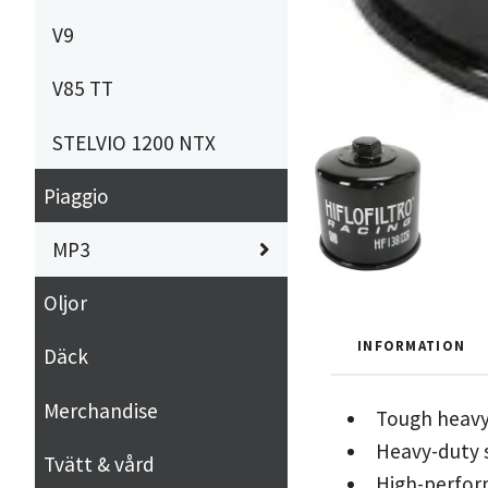
V9
V85 TT
STELVIO 1200 NTX
Piaggio
MP3
Oljor
INFORMATION
Däck
Merchandise
Tough heavy
Heavy-duty s
Tvätt & vård
High-perform