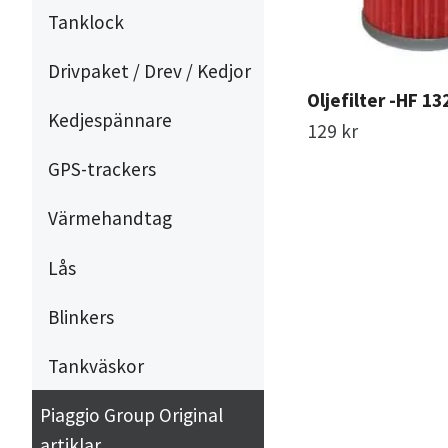
Tanklock
Drivpaket / Drev / Kedjor
Oljefilter -HF 13
Kedjespännare
129 kr
GPS-trackers
Värmehandtag
Lås
Blinkers
Tankväskor
Piaggio Group Original
artiklar