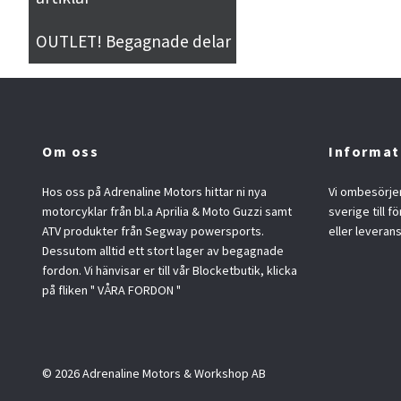
OUTLET! Begagnade delar
Om oss
Informat
Hos oss på Adrenaline Motors hittar ni nya
Vi ombesörjer
motorcyklar från bl.a Aprilia & Moto Guzzi samt
sverige till f
ATV produkter från Segway powersports.
eller leveran
Dessutom alltid ett stort lager av begagnade
fordon. Vi hänvisar er till vår Blocketbutik, klicka
på fliken " VÅRA FORDON "
© 2026 Adrenaline Motors & Workshop AB