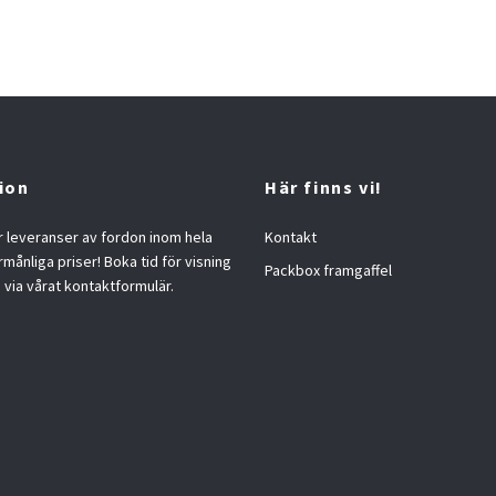
ion
Här finns vi!
 leveranser av fordon inom hela
Kontakt
örmånliga priser! Boka tid för visning
Packbox framgaffel
s via vårat kontaktformulär.