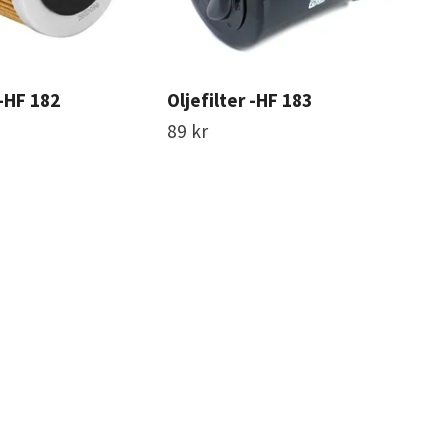
 -HF 182
Oljefilter -HF 183
Olj
89 kr
119