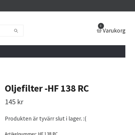
0
Varukorg
Oljefilter -HF 138 RC
145 kr
Produkten är tyvärr slut i lager. :(
Artikelnummer:
HF 138 RC