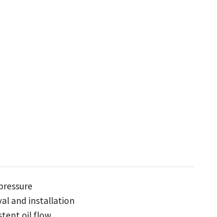
pressure
al and installation
tent oil flow