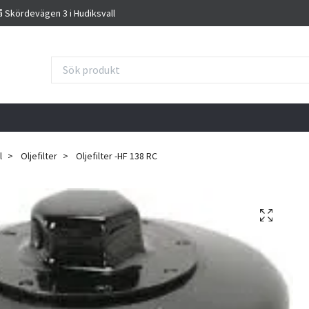
på Skördevägen 3 i Hudiksvall
l
Oljefilter
Oljefilter -HF 138 RC