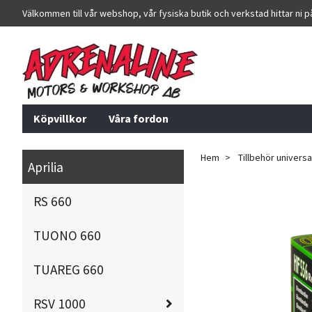
Välkommen till vår webshop, vår fysiska butik och verkstad hittar ni 
Köpvillkor
Våra fordon
Hem
Tillbehör universa
Aprilia
RS 660
TUONO 660
TUAREG 660
RSV 1000