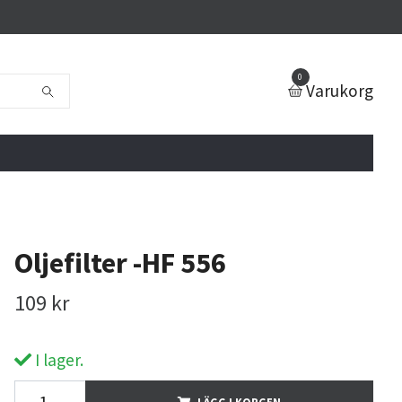
0
Varukorg
Oljefilter -HF 556
109 kr
I lager.
LÄGG I KORGEN