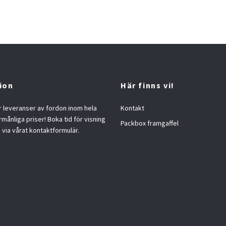
ion
Här finns vi!
 leveranser av fordon inom hela
Kontakt
örmånliga priser! Boka tid för visning
Packbox framgaffel
s via vårat kontaktformulär.