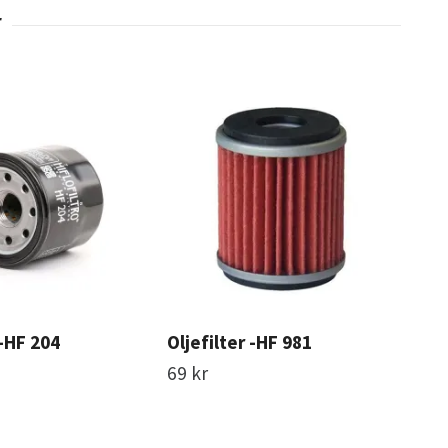
 -HF 204
Oljefilter -HF 981
Olj
69 kr
110