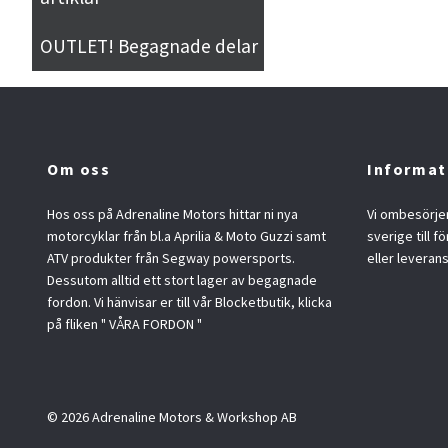
OUTLET! Begagnade delar
Om oss
Informat
Hos oss på Adrenaline Motors hittar ni nya
Vi ombesörjer
motorcyklar från bl.a Aprilia & Moto Guzzi samt
sverige till f
ATV produkter från Segway powersports.
eller leveran
Dessutom alltid ett stort lager av begagnade
fordon. Vi hänvisar er till vår Blocketbutik, klicka
på fliken " VÅRA FORDON "
© 2026 Adrenaline Motors & Workshop AB