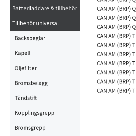
Batteriladdare & tillbehör
CAN AM (BRP) Q
CAN AM (BRP) Q
Tillbehör universal
CAN AM (BRP) Q
CAN AM (BRP) T
Backspeglar
CAN AM (BRP) T
Kapell
CAN AM (BRP) T
CAN AM (BRP) T
Oljefilter
CAN AM (BRP) T
CAN AM (BRP) T
Bromsbelägg
CAN AM (BRP) T
Tändstift
Kopplingsgrepp
Bromsgrepp