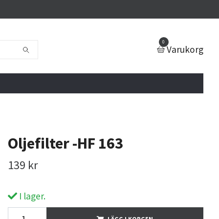
0
Varukorg
Oljefilter -HF 163
139 kr
I lager.
LÄGG I KORGEN