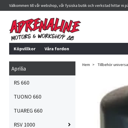
Välkommen till vår webshop, vår fysiska butik och verkstad hittar ni 
Köpvillkor
Våra fordon
Hem
Tillbehör universa
Aprilia
RS 660
TUONO 660
TUAREG 660
RSV 1000