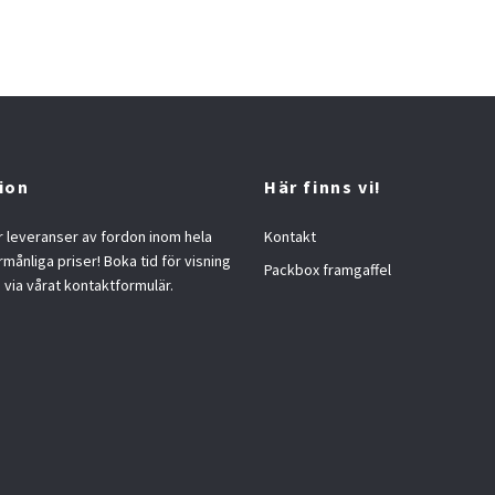
ion
Här finns vi!
 leveranser av fordon inom hela
Kontakt
örmånliga priser! Boka tid för visning
Packbox framgaffel
s via vårat kontaktformulär.