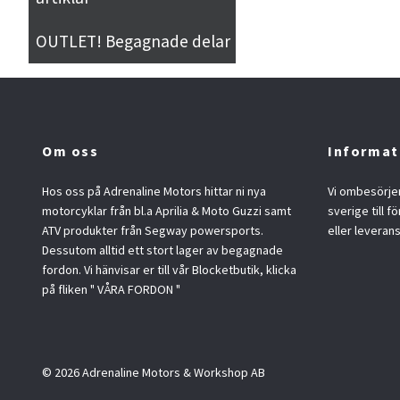
OUTLET! Begagnade delar
Om oss
Informat
Hos oss på Adrenaline Motors hittar ni nya
Vi ombesörjer
motorcyklar från bl.a Aprilia & Moto Guzzi samt
sverige till f
ATV produkter från Segway powersports.
eller leveran
Dessutom alltid ett stort lager av begagnade
fordon. Vi hänvisar er till vår Blocketbutik, klicka
på fliken " VÅRA FORDON "
© 2026 Adrenaline Motors & Workshop AB