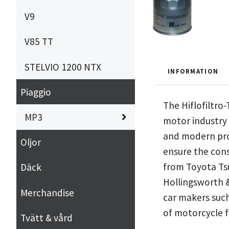
V9
V85 TT
STELVIO 1200 NTX
INFORMATION
Piaggio
The Hiflofiltro
MP3
motor industry
and modern prod
Oljor
ensure the cons
from Toyota Ts
Däck
Hollingsworth &
Merchandise
car makers such
of motorcycle f
Tvätt & vård