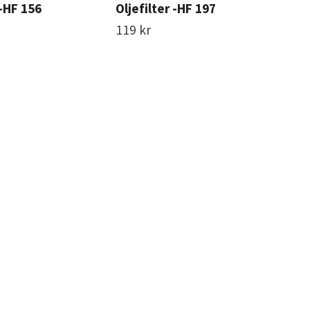
 -HF 156
Oljefilter -HF 197
Olj
119 kr
129